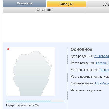
Основное
Блог
( 4 )
Др
Шпионаж
Основное
Дата рождения :
23 Февра
Место рождения :
Россия
,
Н
Место нахождения :
Россия
Место проживания : не ука
Любимые места :
ГореМор
Интересы : не указаны
Портрет заполнен на 77 %