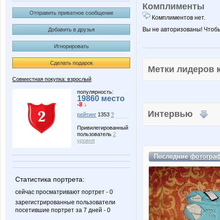
Комплименты
Отправить приватное сообщение
Комплиментов нет.
Вы не авторизованы! Чтоб
Добавить в друзья
Игнорировать
Сделать подарок
Метки лидеров
Совместная покупка: взрослый
популярность:
19860 место
-8 ↓
Интервью
рейтинг
1353
?
Привилегированный
пользователь
2
уровня
Последние
фотогра
Статистика портрета:
сейчас просматривают портрет - 0
зарегистрированные пользователи
посетившие портрет за 7 дней - 0